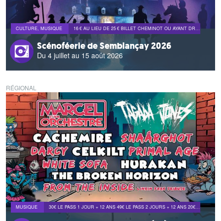
CULTURE, MUSIQUE
16 € AU LIEU DE 25 € BILLET CHEMINOT OU AYANT DROIT + DE 12 ANS 8 € AU LIEU DE 11 € BILLET AYANT DROIT DE 4 À 12 ANS GRATUIT POUR LES MOINS DE 4 ANS COMMANDE LIMITÉE À LA FAMILLE DE L'AGENT ET AUX PLACES DISPONIBLES.
Scénoféerie de Semblançay 2026
Du 4 juillet au 15 août 2026
RÉGIONAL
MUSIQUE
30€ LE PASS 1 JOUR + 12 ANS 49€ LE PASS 2 JOURS + 12 ANS 20€ LE PASS 1 JOUR 3/12 ANS 29€ LE PASS 2 JOURS 3/12 ANS