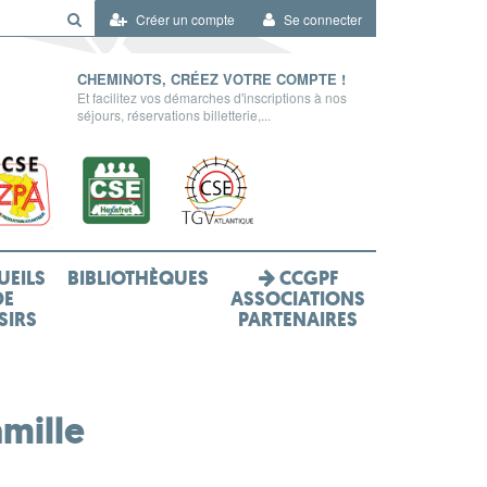
Créer un compte
Se connecter
CHEMINOTS, CRÉEZ VOTRE COMPTE !
Et facilitez vos démarches d'inscriptions à nos
séjours, réservations billetterie,...
UEILS
BIBLIOTHÈQUES
CCGPF
DE
ASSOCIATIONS
SIRS
PARTENAIRES
amille