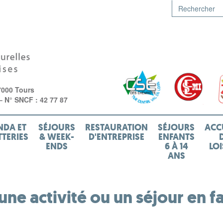
7000 Tours
 – N° SNCF : 42 77 87
NDA ET
SÉJOURS
RESTAURATION
SÉJOURS
ACC
TTERIES
& WEEK-
D'ENTREPRISE
ENFANTS
ENDS
6 À 14
LOI
ANS
 une activité ou un séjour en f