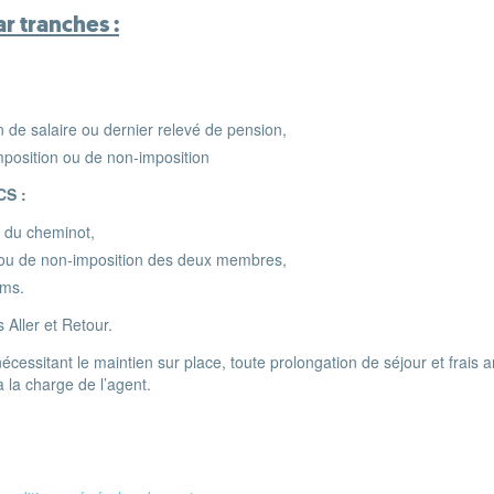
ar tranches :
in de salaire ou dernier relevé de pension,
mposition ou de non-imposition
CS :
e du cheminot,
n ou de non-imposition des deux membres,
 noms.
s Aller et Retour.
cessitant le maintien sur place, toute prolongation de séjour et frais 
 la charge de l’agent.