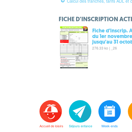
Calcul des tranches, tarifs ADL et
FICHE D'INSCRIPTION ACT
Fiche d'inscrip. 
du 1er novembr
jusqu'au 31 octo
276.33 ko | _26
Accueil de loisirs
Séjours enfance
Week-ends