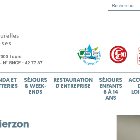
7000 Tours
 – N° SNCF : 42 77 87
NDA ET
SÉJOURS
RESTAURATION
SÉJOURS
ACC
TTERIES
& WEEK-
D'ENTREPRISE
ENFANTS
ENDS
6 À 14
LOI
ANS
ierzon