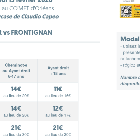
di 13 février 2026
0 au CO’MET d'Orléans
case de Claudio Capeo
R vs FRONTIGNAN
Modali
- utilise
- présente
rattachem
- réglez 
Cheminot-e
Ayant droit
ou Ayant droit
+18 ans
6-17 ans
Nombre de
disponibi
14€
11€
au lieu de 20€
au lieu de 16€
14€
12€
au lieu de 20€
au lieu de 17€
21€
21€
au lieu de 30€
au lieu de 30€