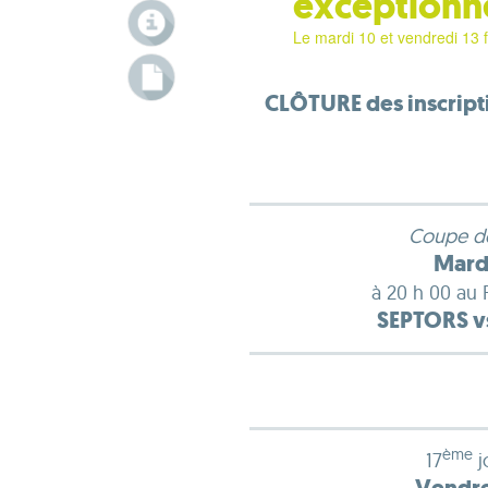
exceptionn
Le mardi 10 et vendredi 13 
CLÔTURE des inscript
Coupe de 
Mardi
à 20 h 00 au 
SEPTORS vs
ème
17
j