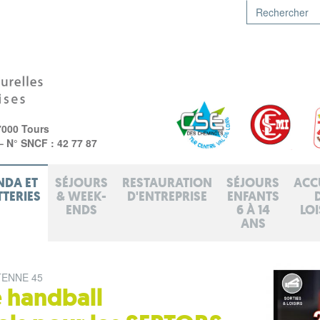
7000 Tours
 – N° SNCF : 42 77 87
NDA ET
SÉJOURS
RESTAURATION
SÉJOURS
ACC
TTERIES
& WEEK-
D'ENTREPRISE
ENFANTS
ENDS
6 À 14
LOI
ANS
ENNE 45
 handball