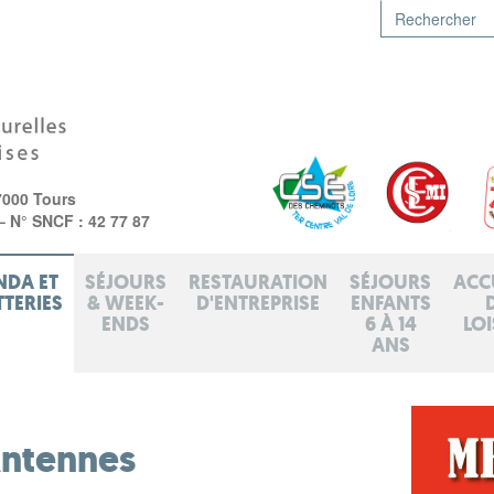
7000 Tours
 – N° SNCF : 42 77 87
NDA ET
SÉJOURS
RESTAURATION
SÉJOURS
ACC
TTERIES
& WEEK-
D'ENTREPRISE
ENFANTS
ENDS
6 À 14
LOI
ANS
Antennes