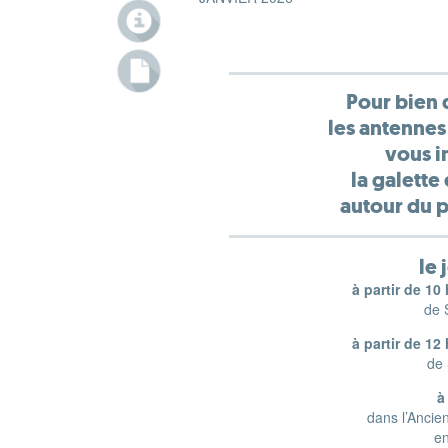
Pour bien 
les antennes
vous i
la galette 
autour du 
le 
à partir de 10
de 
à partir de 12
de 
à
dans l’Ancie
e