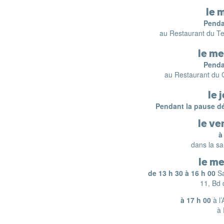
l
e m
Penda
au Restaurant du Te
le me
Penda
au Restaurant du 
le 
Pendant la pause d
le ve
à
dans la sa
le me
de 13 h 30 à 16 h 00
S
11, Bd
à 17 h 00
à l
à 