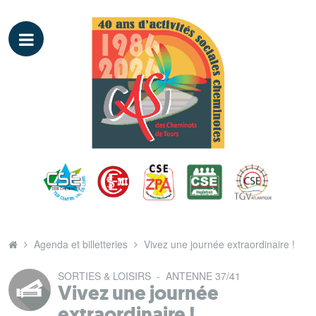
Agenda et billetteries
Vivez une journée extraordinaire !
SORTIES & LOISIRS
-
ANTENNE 37/41
Vivez une journée
extraordinaire !