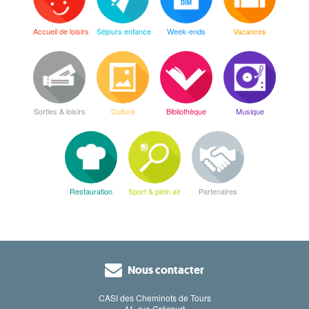
Accueil de loisirs
Séjours enfance
Week-ends
Vacances
Sorties & loisirs
Culture
Bibliothèque
Musique
Restauration
Sport & plein air
Partenaires
Nous contacter
CASI des Cheminots de Tours
41, rue Grécourt